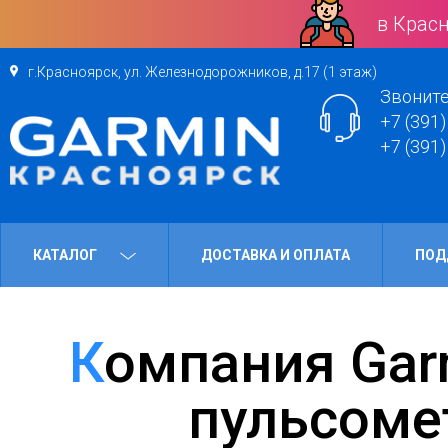
в Красн
г.Красноярск, ул. Железнодорожников, д.17 (1 этаж)
Звоните
+7 (391)
+7 (391)
КАТАЛОГ
ДОСТАВКА И ОПЛАТА
ПОД
Компания Garmin представляет
пульсоме