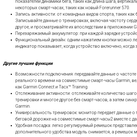
показателей динамики бега, таких как длина шага, вертика
некоторых смарт-часах, таких как новый Forerunner 570.
Запись активности: от командных видов спорта, таких как 
Записывайте данные о тренировках, включая частоту серд
другое, и просматривайте их впоследствии в приложении G
Перезаряжаемый аккумулятор: при каждой зарядке устройс
Функциональный дизайн: одним нажатием кнопки можно ле
индикатор показывает, когда устройство включено, когда з
Другие лучшие функции
Возможности подключения: передавайте данные о частоте
реального времени на совместимые смарт-часы Garmin, ве
как Garmin Connect и Tacx™ Training.
Отслеживание активности: отслеживайте количество шаго
тренировки и многое другое без смарт-часов, а затем син
Garmin.
Универсальность тренировок: монитор передает данные о т
беговой дорожке на совместимые смарт-часы2 вместе с да
Удобная посадка: легко регулируемый ремешок представлен
дополнительного удобства модуль снимается, а ремешок 