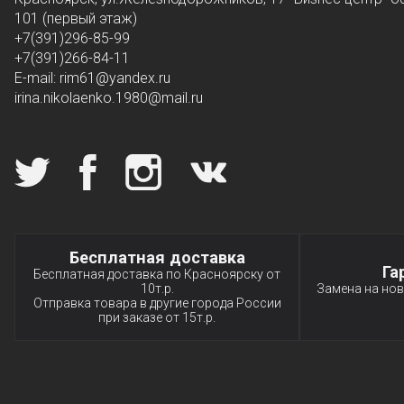
101 (первый этаж)
+7(391)296-85-99
+7(391)266-84-11
E-mail: rim61
@yandex.ru
irina.nikolaenko.1980@mail.ru
Мы в социальных сетях
Специальные условия
Бесплатная доставка
Га
Бесплатная доставка по Красноярску от
10т.р.
Замена на нов
Отправка товара в другие города России
при заказе от 15т.р.