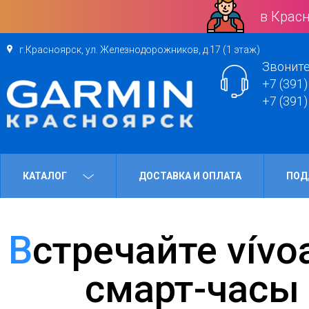
в Красн
г.Красноярск, ул. Железнодорожников, д.17 (1 этаж)
Звоните
+7 (391)
+7 (391)
КАТАЛОГ
ДОСТАВКА И ОПЛАТА
ПОД
Встречайте vívoactive 6 — новейшие
смарт-часы 