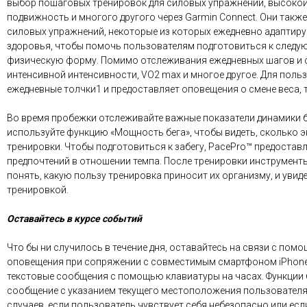
выбор пошаговых тренировок для силовых упражнений, высокоин
подвижность и многого другого через Garmin Connect. Они также
силовых упражнений, некоторые из которых ежедневно адаптиру
здоровья, чтобы помочь пользователям подготовиться к следую
физическую форму. Помимо отслеживания ежедневных шагов и с
интенсивной интенсивности, VO2 max и многое другое. Для поль
ежедневные толчки1 и предоставляет оповещения о смене веса, 
Во время пробежки отслеживайте важные показатели динамики бег
используйте функцию «Мощность бега», чтобы видеть, сколько э
тренировки. Чтобы подготовиться к забегу, PacePro™ предоставл
предпочтений в отношении темпа. После тренировки инструмент
понять, какую пользу тренировка приносит их организму, и уви
тренировкой.
Оставайтесь в курсе событий
Что бы ни случилось в течение дня, оставайтесь на связи с помо
оповещения при сопряжении с совместимым смартфоном iPhone® 
текстовые сообщения с помощью клавиатуры на часах. Функции
сообщение с указанием текущего местоположения пользователя
случаев, если пользователь чувствует себя небезопасно или ес