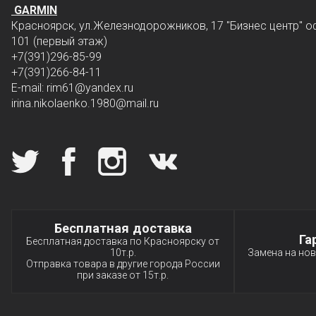
GARMIN
Красноярск, ул.Железнодорожников, 17 "Бизнес центр" о
101 (первый этаж)
+7(391)296-85-99
+7(391)266-84-11
E-mail: rim61
@yandex.ru
irina.nikolaenko.1980@mail.ru
Мы в социальных сетях
Специальные условия
Бесплатная доставка
Га
Бесплатная доставка по Красноярску от
10т.р.
Замена на нов
Отправка товара в другие города России
при заказе от 15т.р.