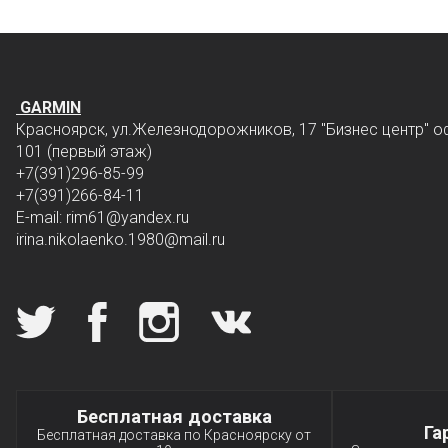
GARMIN
Красноярск, ул.Железнодорожников, 17 "Бизнес центр" о
101 (первый этаж)
+7(391)296-85-99
+7(391)266-84-11
E-mail: rim61
@yandex.ru
irina.nikolaenko.1980@mail.ru
Мы в социальных сетях
Специальные условия
Бесплатная доставка
Га
Бесплатная доставка по Красноярску от