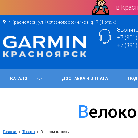
в Красн
г.Красноярск, ул. Железнодорожников, д.17 (1 этаж)
Звоните
+7 (391)
+7 (391)
КАТАЛОГ
ДОСТАВКА И ОПЛАТА
ПОД
Велок
Главная
»
Товары
» Велокомпьютеры