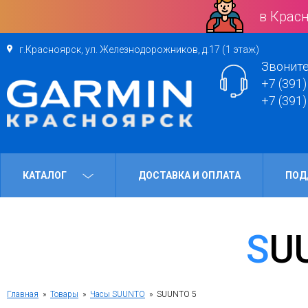
в Красн
г.Красноярск, ул. Железнодорожников, д.17 (1 этаж)
Звоните
+7 (391)
+7 (391)
КАТАЛОГ
ДОСТАВКА И ОПЛАТА
ПОД
S
Главная
»
Товары
»
Часы SUUNTO
» SUUNTO 5