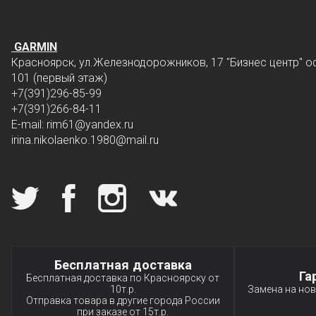
GARMIN
Красноярск, ул.Железнодорожников, 17 "Бизнес центр" о
101 (первый этаж)
+7(391)296-85-99
+7(391)266-84-11
E-mail: rim61
@yandex.ru
irina.nikolaenko.1980@mail.ru
Мы в социальных сетях
Специальные условия
Бесплатная доставка
Га
Бесплатная доставка по Красноярску от
10т.р.
Замена на нов
Отправка товара в другие города России
при заказе от 15т.р.