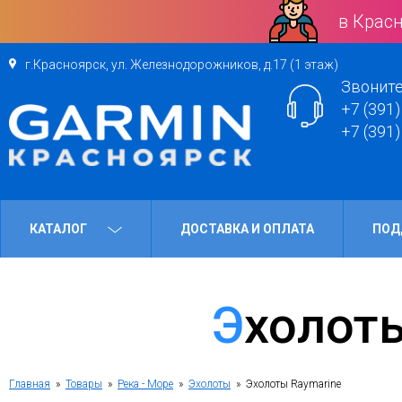
в Красн
г.Красноярск, ул. Железнодорожников, д.17 (1 этаж)
Звоните
+7 (391)
+7 (391)
КАТАЛОГ
ДОСТАВКА И ОПЛАТА
ПОД
Эхолот
Главная
»
Товары
»
Река - Море
»
Эхолоты
» Эхолоты Raymarine