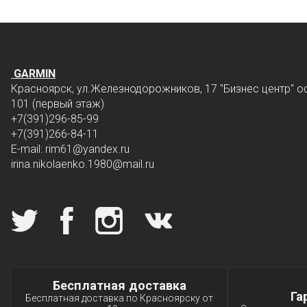
GARMIN
Красноярск, ул.Железнодорожников, 17 "Бизнес центр" о
101 (первый этаж)
+7(391)296-85-99
+7(391)266-84-11
E-mail: rim61
@yandex.ru
irina.nikolaenko.1980@mail.ru
Мы в социальных сетях
Специальные условия
Бесплатная доставка
Га
Бесплатная доставка по Красноярску от