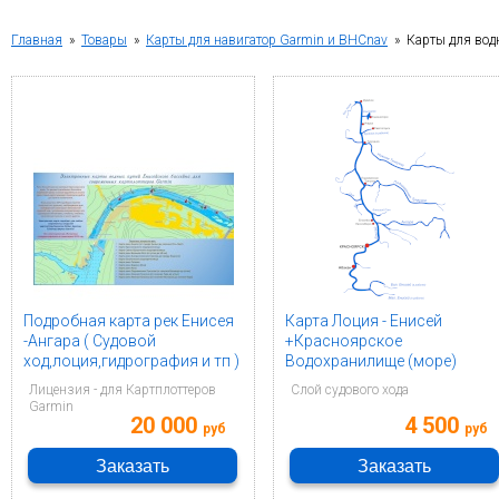
Главная
»
Товары
»
Карты для навигатор Garmin и BHCnav
» Карты для водн
Подробная карта рек Енисея
Карта Лоция - Енисей
-Ангара ( Судовой
+Красноярское
ход,лоция,гидрография и тп )
Водохранилище (море)
Лицензия - для Картплоттеров
Слой судового хода
Garmin
20 000
4 500
руб
руб
Заказать
Заказать