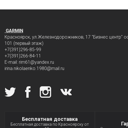
GARMIN
Красноярск, ул.Железнодорожников, 17 "Бизнес центр" о
101 (первый этаж)
+7(391)296-85-99
+7(391)266-84-11
E-mail: rim61
@yandex.ru
irina.nikolaenko.1980@mail.ru
Мы в социальных сетях
Специальные условия
Бесплатная доставка
Га
Бесплатная доставка по Красноярску от