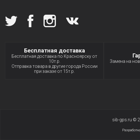
Мы в социальных сетях
Специальные условия
Бесплатная доставка
Га
Бесплатная доставка по Красноярску от
10т.р.
Замена на нов
Отправка товара в другие города России
при заказе от 15т.р.
sib-gps.ru ©
Разработк