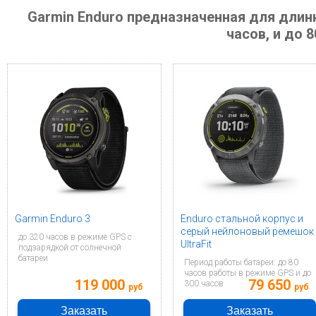
Garmin Enduro предназначенная для длин
часов, и до 
Garmin Enduro 3
Enduro стальной корпус и
серый нейлоновый ремешок
до 320 часов в режиме GPS с
UltraFit
подзарядкой от солнечной
батареи
Период работы батареи: до 80
часов работы в режиме GPS и до
119 000
79 650
300 часов
руб
руб
Заказать
Заказать