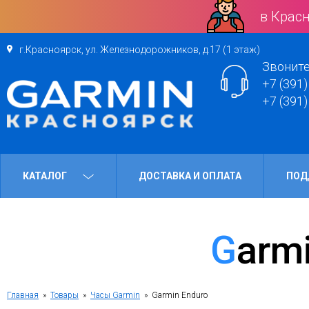
в Красн
г.Красноярск, ул. Железнодорожников, д.17 (1 этаж)
Звоните
+7 (391)
+7 (391)
КАТАЛОГ
ДОСТАВКА И ОПЛАТА
ПОД
Garm
Главная
»
Товары
»
Часы Garmin
» Garmin Enduro