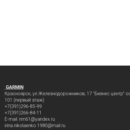
GARMIN
Красноярск, ул.Железнодорожников, 17 "Бизнес центр" о
101 (первый этаж)
+7(391)296-85-99
+7(391)266-84-11
E-mail: rim61
@yandex.ru
irina.nikolaenko.1980@mail.ru