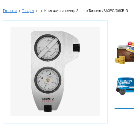
Главная
»
Товары
»
» Компас-клинометр Suunto Tandem /360PC/360R G