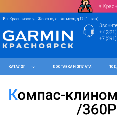
в Красн
г.Красноярск, ул. Железнодорожников, д.17 (1 этаж)
Звоните
+7 (391)
+7 (391)
КАТАЛОГ
ДОСТАВКА И ОПЛАТА
ПОД
Компас-клинометр Suunto Tandem
/360P