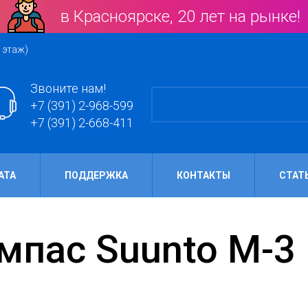
в Красноярске, 20 лет на рынке!
 этаж)
Звоните нам!
+7 (391) 2-968-599
+7 (391) 2-668-411
АТА
ПОДДЕРЖКА
КОНТАКТЫ
СТАТ
омпас Suunto M-3