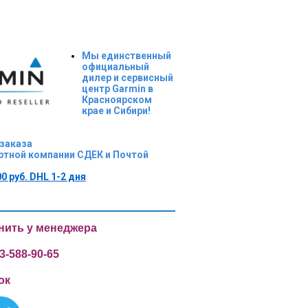
Мы единственный
официальный
дилер и сервисный
центр Garmin в
Красноярском
крае и Сибири!
 заказа
ртной компании СДЕК и Почтой
0 руб. DHL 1-2 дня
чнить у менеджера
-588-90-65
ок