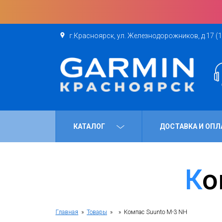
г.Красноярск, ул. Железнодорожников, д.17 (1
КАТАЛОГ
ДОСТАВКА И ОПЛ
К
Главная
»
Товары
»
» Компас Suunto M-3 NH