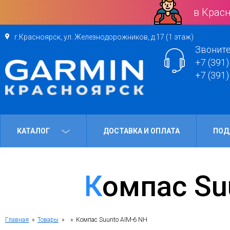
в Красн
г.Красноярск, ул. Железнодорожников, д.17 (1 этаж)
Звоните
+7 (391)
+7 (391)
КАТАЛОГ
ДОСТАВКА И ОПЛАТА
ПОД
Компас S
Главная
»
Товары
»
» Компас Suunto AIM-6 NH