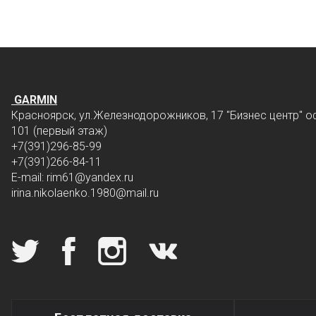
GARMIN
Красноярск, ул.Железнодорожников, 17 "Бизнес центр" о
101 (первый этаж)
+7(391)296-85-99
+7(391)266-84-11
E-mail: rim61
@yandex.ru
irina.nikolaenko.1980@mail.ru
Мы в социальных сетях
Специальные условия