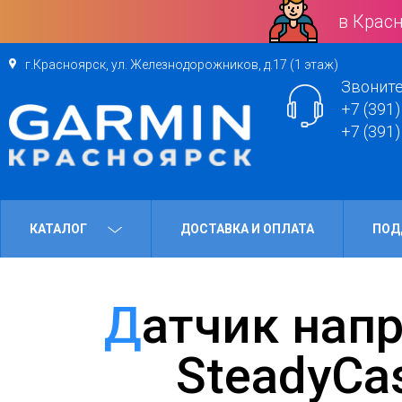
в Красн
г.Красноярск, ул. Железнодорожников, д.17 (1 этаж)
Звоните
+7 (391)
+7 (391)
КАТАЛОГ
ДОСТАВКА И ОПЛАТА
ПОД
Датчик направления Garmin
SteadyCa