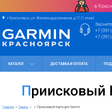
в Красн
г.Красноярск, ул. Железнодорожников, д.17 (1 этаж)
Звоните
+7 (391)
+7 (391)
КАТАЛОГ
ДОСТАВКА И ОПЛАТА
ПОД
Приисковый 
Главная
»
Товары
»
» Приисковый Карта для Garmin