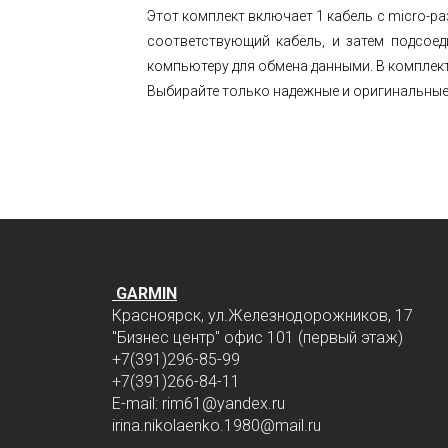
Этот комплект включает 1 кабель с micro-р
соответствующий кабель, и затем подсоед
компьютеру для обмена данными. В комплект
Выбирайте только надежные и оригинальны
GARMIN
Красноярск, ул.Железнодорожников, 17
"Бизнес центр" офис 101 (первый этаж)
+7(391)296-85-99
+7(391)266-84-11
E-mail: rim61
@yandex.ru
irina.nikolaenko.1980@mail.ru