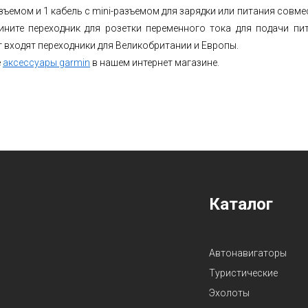
азъемом и 1 кабель с mini-разъемом для зарядки или питания совм
ините переходник для розетки переменного тока для подачи п
 входят переходники для Великобритании и Европы.
е
аксессуары garmin
в нашем интернет магазине.
Карта сайта
Каталог
Автонавигаторы
Туристические
Эхолоты