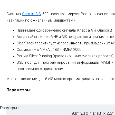
Система
Garmin AIS
600 проинформирует Вас о ситуации вокр
навигации по оживленным маршрутам».
Принимает одновременно сигналы Класса A и Класса B
Активный сплиттер VHF и AIS передаются и принимаютс
ClearTrack гарантирует непрерывность приема данных A
Совместим с NMEA 0183 и NMEA 2000
Режим Silent Running (дословно – «молчаливая работа»)
USB порт для программирования информации MMSI и 
программного приложения
Местоположение целей AIS можно просматривать на экране э
Параметры:
Размеры :
9.8” (Д) x 7.1” (В) x 2.5”