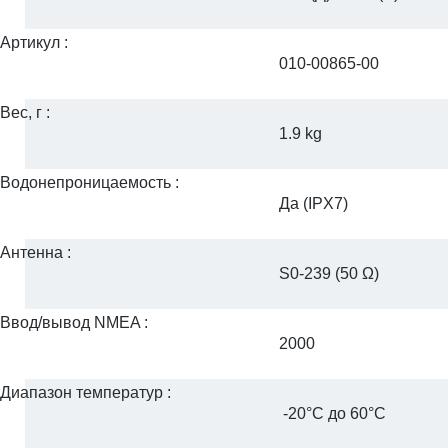
Артикул :
010-00865-00
Вес,
г :
1.9 kg
Водонепроницаемость :
Да (IPX7)
Антенна :
S0-239 (50 Ω)
Ввод/вывод
NMEA :
2000
Диапазон
температур :
-20°C до 60°C