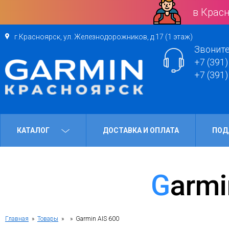
в Красн
г.Красноярск, ул. Железнодорожников, д.17 (1 этаж)
Звоните
+7 (391)
+7 (391)
КАТАЛОГ
ДОСТАВКА И ОПЛАТА
ПОД
Garm
Главная
»
Товары
»
» Garmin AIS 600