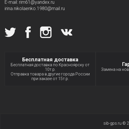
E-mail: rim61
@yandex.ru
irina.nikolaenko.1980@mail.ru
Мы в социальных сетях
Специальные условия
Бесплатная доставка
Га
Бесплатная доставка по Красноярску от
10т.р.
Замена на нов
Отправка товара в другие города России
при заказе от 15т.р.
sib-gps.ru ©