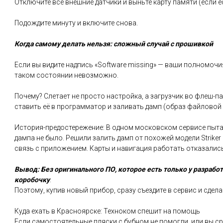
Отключите все внешние датчики и выньте карту памяти (если е
Подождите минуту и включите снова.
Когда самому делать нельзя: сложный случай с прошивкой
Если вы видите надпись «Software missing» — ваши полномочи
таком состоянии невозможно.
Почему? Слетает не просто настройка, а загрузчик во флеш-
ставить её в программатор и заливать дамп (образ файловой 
История-предостережение: В одном московском сервисе пытали
дампа не было. Решили залить дамп от похожей модели Striker 
связь с приложением. Карты и навигация работать отказались
Вывод: Без оригинального ПО, которое есть только у разрабо
коробочку
.
Поэтому, купив новый прибор, сразу съездите в сервис и сдела
Куда ехать в Красноярске: Техноком спешит на помощь
Если самостоятельные пляски с бубном не помогли, или вы ср