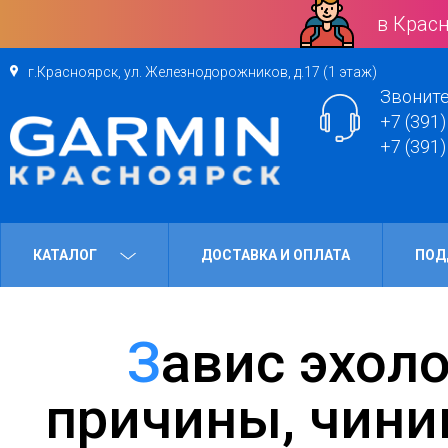
в Красн
г.Красноярск, ул. Железнодорожников, д.17 (1 этаж)
Звоните
+7 (391)
+7 (391)
КАТАЛОГ
ДОСТАВКА И ОПЛАТА
ПОД
Завис эхолот Garmin: ищем
причины, чини