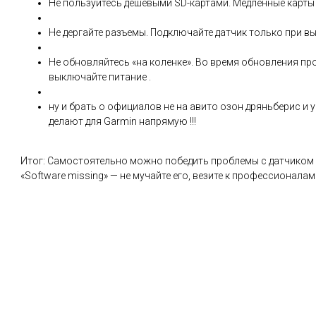
Не пользуйтесь дешевыми SD-картами. Медленные карты 
Не дергайте разъемы. Подключайте датчик только при в
Не обновляйтесь «на коленке». Во время обновления про
выключайте питание .
ну и брать о официалов не на авито озон дряньберис и у 
делают для Garmin напрямую !!!
Итог: Самостоятельно можно победить проблемы с датчиком (
«Software missing» — не мучайте его, везите к профессионалам