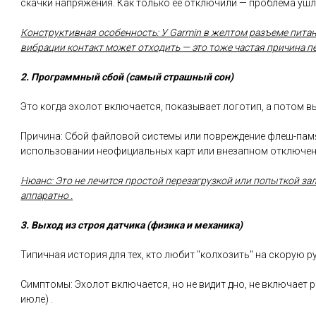
скачки напряжения. Как только её отключили — проблема ушла
Конструктивная особенность: У Garmin в желтом разъеме питан
вибрации контакт может отходить — это тоже частая причина пе
2. Программный сбой (самый страшный сон)
Это когда эхолот включается, показывает логотип, а потом вы
Причина: Сбой файловой системы или повреждение флеш-памя
использовании неофициальных карт или внезапном отключени
Нюанс: Это не лечится простой перезагрузкой или попыткой за
аппаратно .
3. Выход из строя датчика (физика и механика)
Типичная история для тех, кто любит "колхозить" на скорую ру
Симптомы: Эхолот включается, но не видит дно, не включает 
июле) .