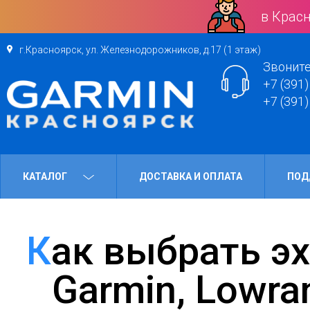
в Красн
г.Красноярск, ул. Железнодорожников, д.17 (1 этаж)
Звоните
+7 (391)
+7 (391)
КАТАЛОГ
ДОСТАВКА И ОПЛАТА
ПОД
Как выбрать эхолот для рыбалки:
Garmin, Lowra