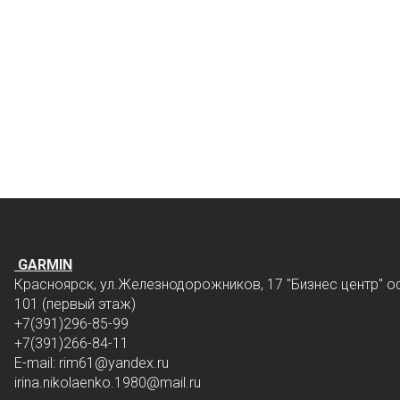
GARMIN
Красноярск, ул.Железнодорожников, 17 "Бизнес центр" о
101 (первый этаж)
+7(391)296-85-99
+7(391)266-84-11
E-mail: rim61
@yandex.ru
irina.nikolaenko.1980@mail.ru