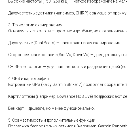
Высокие частоты (150–250 кГц) — чёткое изображение на мел
Двухчастотные датчики (например, CHIRP) совмещают преиму
3. Технологии сканирования
Однолучевые эхолоты — простые и дешёвые, но с ограниченн
Двухлучевые (Dual Beam) — расширяют зону сканирования.
Стороннее сканирование (SideVu, DownVu) — даёт детальную ка
CHIRP-технология — улучшает чёткость и разделение целей (есть
4. GPS и картография
Встроенный GPS (как у Garmin Striker 7) позволяет сохранять 
Картплоттеры (например, Lowrance HDS Live) поддерживают д
Без карт — дешевле, но менее функционально.
5. Совместимость и дополнительные функции
Поддержка беспроводных датчиков (например, Garmin Panoptix