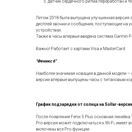
датчик сердечного ритма переработан и т
Летом 2018 была выпущена улучшенная версия эт
дисплей звонки и сообщения, поступающие на у
устройствах.
Также в часы впервые введена система Garmin P
Важно! Работает с картами Visa и MasterCard.
"Феникс 6"
Наиболее значимая новация в данной модели — п
версии впервые выпущены часы с титановым кор
График подзарядки от солнца на Sollar-верси
После появления Fenix 5 Plus основная линейка 
Pro-версия может подключаться к Wi-Fi, имеет в
включены все Pro-функции.