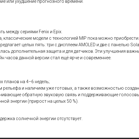
ие или ухудшение прогнозного времени.
ь между сериями Fenix и Epix.
а, классические модели с технологией MIP пока можно приобрести
длагает целых пять: три с дисплеем AMOLED и две с панелью Solar
ась дополнительная защита и для датчиков. Эти улучшения важны 
йн часов данной версии стал ещё ярче и современнее.
 планов на 4–6 недель;
 рельефа и наличием уже готовых, а также возможностью созда
ечивающие обратную звуковую связь и поддерживающие голосовы
ой энергии (прирост на целых 50 %).
оддержка солнечной энергии отсутствует.