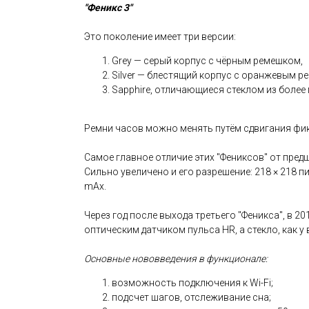
"Феникс 3"
Это поколение имеет три версии:
Grey — серый корпус с чёрным ремешком,
Silver — блестящий корпус с оранжевым 
Sapphire, отличающиеся стеклом из более
Ремни часов можно менять путём сдвигания фикс
Самое главное отличие этих "Фениксов" от пред
Сильно увеличено и его разрешение: 218 × 218 п
mAx.
Через год после выхода третьего "Феникса", в 2
оптическим датчиком пульса HR, а стекло, как у
Основные нововведения в функционале:
возможность подключения к Wi-Fi;
подсчет шагов, отслеживание сна;