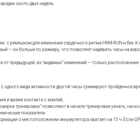
арядки около двух недель
иях: с ремешком для изменения сердечного ритма HRM-RUN и без. 
ый — он больше по размеру, что позволяет надевать часы на верх
тся от предыдущей, из "видимых" изменений — только расположение
с одного вида активности другой часы суммируют пройденное вре
ия и время контакта с землёй;
оверка тренировки" позволяют в начале тренировки узнать, наск
изические показатели.
рмации о местоположении аккумулятора хватает на 15 ч. Если GP