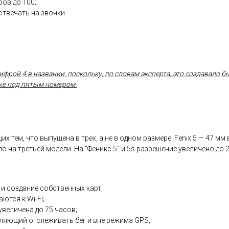
ов до 100;
отвечать на звонки.
цифрой 4 в названии, поскольку, по словам эксперта, это создавало
же под пятым номером.
 тем, что выпущена в трех, а не в одном размере: Fenix 5 — 47 мм 
о на третьей модели. На "Феникс 5" и 5s разрешение увеличено до 2
 и создание собственных карт;
тся к Wi-Fi;
увеличена до 75 часов;
оляющий отслеживать бег и вне режима GPS;