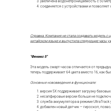
увеличена водонепроницаемость с 50 метр
соединяется с устройствами и позволяет 
Справка. Компания не стала создавать модель с 
китайском языке и выпустила следующие часы у
"Феникс 5"
Эта модель смарт-часов отличается от предыдущих
теперь поддерживает 64 цвета вместо 16, как был
Основные нововведения в функционале:
версия 5X поддерживает загрузку базовых
несапфировые версии больше не подключаю
служба аккумулятора в режиме UltraTrack 
добавлен новый датчик — гироскоп, позв