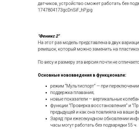
датчиков, устройство сможет работать без подз
1747804173gcDnSiF_hP.jpg
"Феникс 2"
На этот раз модель представлена в двух вариац
ремешок, который можно заменить на пластиков
По весу и размеру эта версия почти не отличае
Основные нововведения в функционале:
режим "Мультиспорт" — при переключении 
поддержка плавания;
новые показатели — вертикальные колебан
функции "Проверка восстановления" и "Пр
предыдущей и как она повлияла на ваши ф
Заряд: при ежесекундном обновлении инфо
часы могут работать без подзарядки 55 ч.