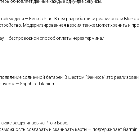
еперь обновляет данные каждые одну-две секунды.
ой модели — Fenix 5 Plus. В ней разработчики реализовали Blueto
стройство. Модернизированная версия также может хранить и пр
ay – беспроводной способ оплаты через терминал.
оявление солнечной батареи. В шестом "Фениксе" это реализовано т
пусом — Sapphire Titanium.
и
также разделилась на Pro и Base.
озможность создавать и скачивать карты — поддерживает Garmin Pa