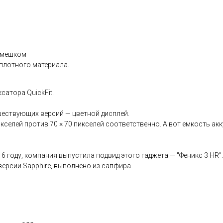
ремешком
 плотного материала.
атора QuickFit.
шествующих версий — цветной дисплей.
икселей против 70 × 70 пикселей соответственно. А вот емкость а
016 году, компания выпустила подвид этого гаджета — "Феникс 3 HR
 версии Sapphire, выполнено из сапфира.