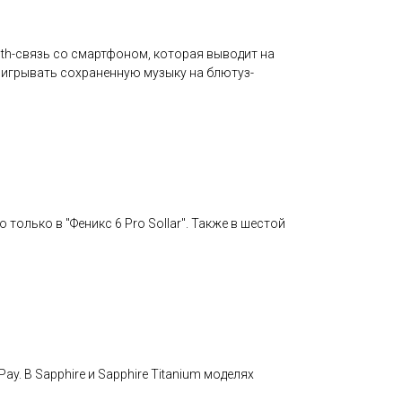
oth-связь со смартфоном, которая выводит на
оигрывать сохраненную музыку на блютуз-
олько в "Феникс 6 Pro Sollar". Также в шестой
y. В Sapphire и Sapphire Titanium моделях