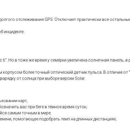
хдолгого отслеживания GPS. Отключает практически все остальны
б инциденте.
икс 6". Но в тоже же время у семёрки увеличена солнечная панель, 
 корпусом более точный оптический датчик пульса. В отличие от "
зарядку от солнца при выборе версии Solar.
зовании карт;
значить вас при беге в тёмное время суток;
йся самым точным в мире;
емени, помогающее подобрать темп на длинных дистанциях;