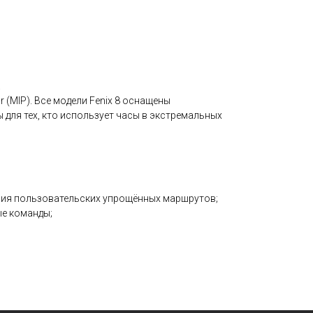
.
 (MIP). Все модели Fenix 8 оснащены
для тех, кто использует часы в экстремальных
ния пользовательских упрощённых маршрутов;
е команды;