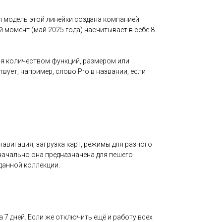
 модель этой линейки создана компанией
й момент (май 2025 года) насчитывает в себе 8
ся количеством функций, размером или
вует, например, слово Pro в названии, если
авигация, загрузка карт, режимы для разного
значально она предназначена для пешего
данной коллекции.
7 дней. Если же отключить ещё и работу всех