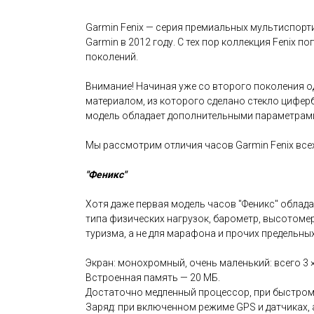
Garmin Fenix — серия премиальных мультиспор
Garmin в 2012 году. С тех пор коллекция Fenix 
поколений.
Внимание! Начиная уже со второго поколения о
материалом, из которого сделано стекло цифербл
модель обладает дополнительными параметрам
Мы рассмотрим отличия часов Garmin Fenix всех
"Феникс"
Хотя даже первая модель часов "Феникс" облада
типа физических нагрузок, барометр, высотомер
туризма, а не для марафона и прочих предельны
Экран: монохромный, очень маленький: всего 3 ×
Встроенная память — 20 МБ.
Достаточно медленный процессор, при быстром 
Заряд: при включенном режиме GPS и датчиках, 