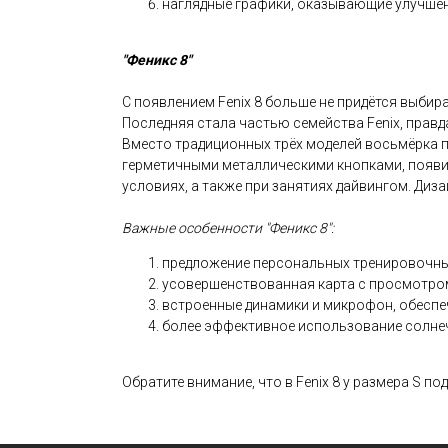
наглядные графики, оказывающие улучшен
"Феникс 8"
С появлением Fenix 8 больше не придётся выбират
Последняя стала частью семейства Fenix, правд
Вместо традиционных трёх моделей восьмёрка пре
герметичными металлическими кнопками, появил
условиях, а также при занятиях дайвингом. Диза
Важные особенности "Феникс 8":
предложение персональных тренировочных
усовершенствованная карта с просмотром
встроенные динамики и микрофон, обесп
более эффективное использование солнечн
Обратите внимание, что в Fenix 8 у размера S п