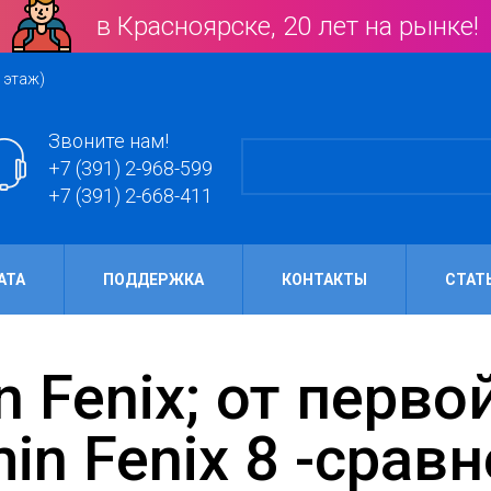
в Красноярске, 20 лет на рынке!
 этаж)
Звоните нам!
+7 (391) 2-968-599
+7 (391) 2-668-411
АТА
ПОДДЕРЖКА
КОНТАКТЫ
СТАТ
in Fenix 8 -срав