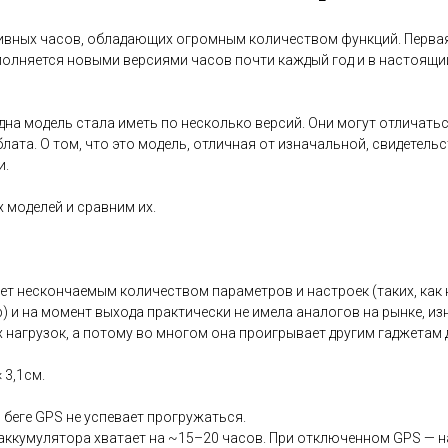
тивных часов, обладающих огромным количеством функций. Первая
пополняется новыми версиями часов почти каждый год и в настоящи
дна модель стала иметь по несколько версий. Они могут отличать
ата. О том, что это модель, отличная от изначальной, свидетельст
и.
 моделей и сравним их.
ет нескончаемым количеством параметров и настроек (таких, как н
) и на момент выхода практически не имела аналогов на рынке, и
х нагрузок, а потому во многом она проигрывает другим гаджетам 
 3,1см.
беге GPS не успевает прогружаться.
аккумулятора хватает на ~15–20 часов. При отключенном GPS — на 