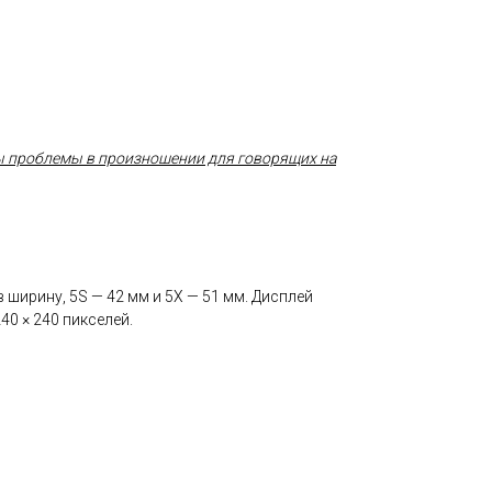
 бы проблемы в произношении для говорящих на
в ширину, 5S — 42 мм и 5X — 51 мм. Дисплей
40 × 240 пикселей.