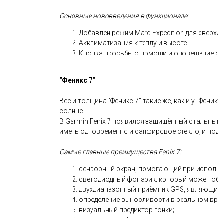
Основные нововведения в функционале:
Добавлен режим Marq Expedition для свер
Акклиматизация к теплу и высоте.
Кнопка просьбы о помощи и оповещение о
"Феникс 7"
Вес и толщина "Феникс 7" такие же, как и у "Фен
солнце.
В Garmin Fenix 7 появился защищённый стальным
иметь одновременно и сапфировое стекло, и под
Самые главные преимущества Fenix 7:
сенсорный экран, помогающий при исполь
светодиодный фонарик, который может обо
двухдиапазонный приёмник GPS, являющи
определение выносливости в реальном вр
визуальный предиктор гонки;