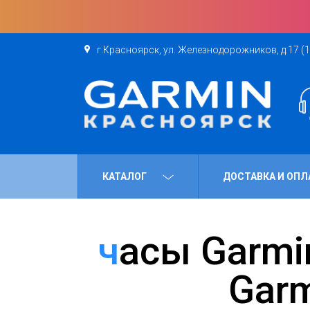
г.Красноярск, ул. Железнодорожников, д.17 (1
КАТАЛОГ
ДОСТАВКА И ОПЛ
часы Garmin Fenix; от первой модели до
Garm