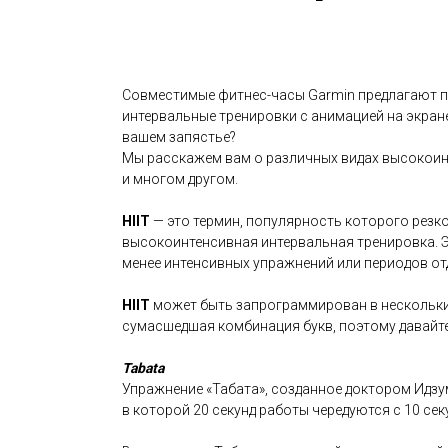
Совместимые фитнес-часы Garmin предлагают п
интервальные тренировки с анимацией на экран
вашем запястье?
Мы расскажем вам о различных видах высокоин
и многом другом.
HIIT
— это термин, популярность которого резко
высокоинтенсивная интервальная тренировка. 
менее интенсивных упражнений или периодов от
HIIT
может быть запрограммирован в нескольк
сумасшедшая комбинация букв, поэтому давайте 
Tabata
Упражнение «Табата», созданное доктором Идзу
в которой 20 секунд работы чередуются с 10 сек