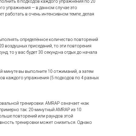
ыполнить 8 подходов каждого упражнения по 20
ого упражнения — в данном случае это
ет работать в очень интенсивном темпе, делая
выполнять определённое количество повторений
20 воздушных приседаний, то эти повторения
д, то у вас будет 30 секунд на отдых до начала
ой минуте вы выполните 10 отжиманий, а затем
дов каждого упражнения (5 подходов по 4 разных
рвальной тренировки. AMRAP означает «как
примерно так: 20-минутный AMRAP из 10
больше повторений или раундов этой
вность тренировки может снизиться. Однако