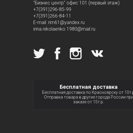
"Бизнес центр" офис 101 (первый этаж)
+7(391)296-85-99
+7(391)266-84-11
E-mail: rim61
@yandex.ru
irina.nikolaenko.1980@mail.ru
Мы в социальных сетях
Специальные услов
Бесплатная доставка
Бесплатная доставка по Красноярску от 10т.
Отправка товара в другие города России пр
заказе от 15т.р.