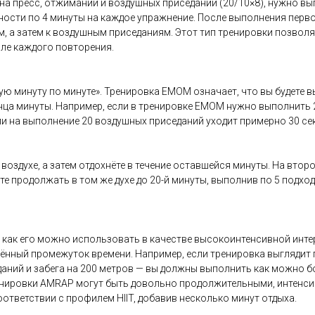
 на пресс, отжиманий и воздушных приседаний (20/10×8), нужно в
жности по 4 минуты на каждое упражнение. После выполнения перв
, а затем к воздушным приседаниям. Этот тип тренировки позволя
ле каждого повторения.
ю минуту по минуте». Тренировка EMOM означает, что вы будете 
онца минуты. Например, если в тренировке EMOM нужно выполнить 
и на выполнение 20 воздушных приседаний уходит примерно 30 секун
воздухе, а затем отдохнёте в течение оставшейся минуты. На втор
ете продолжать в том же духе до 20-й минуты, выполнив по 5 подхо
 как его можно использовать в качестве высокоинтенсивной инте
нный промежуток времени. Например, если тренировка выглядит 
даний и забега на 200 метров — вы должны выполнить как можно 
ренировки AMRAP могут быть довольно продолжительными, интенси
ветствии с профилем HIIT, добавив несколько минут отдыха.