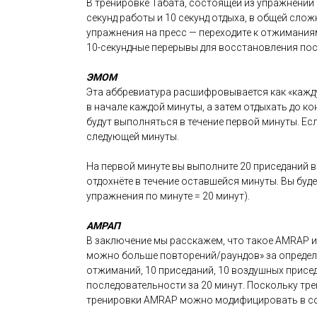
В тренировке Табата, состоящей из упражнений
секунд работы и 10 секунд отдыха, в общей сло
упражнения на пресс — переходите к отжиманиям
10-секундные перерывы для восстановления пос
ЭМОМ
Эта аббревиатура расшифровывается как «кажду
в начале каждой минуты, а затем отдыхать до к
будут выполняться в течение первой минуты. Есл
следующей минуты.
На первой минуте вы выполните 20 приседаний в 
отдохнёте в течение оставшейся минуты. Вы буд
упражнения по минуте = 20 минут).
АМРАП
В заключение мы расскажем, что такое AMRAP и
можно больше повторений/раундов» за определё
отжиманий, 10 приседаний, 10 воздушных присе
последовательности за 20 минут. Поскольку т
тренировки AMRAP можно модифицировать в соот