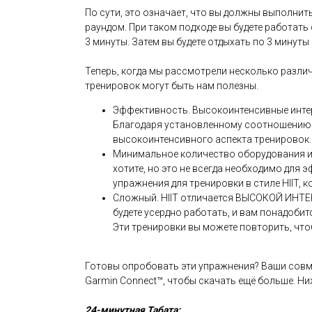
По сути, это означает, что вы должны выполнит
раундом. При таком подходе вы будете работат
3 минуты. Затем вы будете отдыхать по 3 минуты
Теперь, когда мы рассмотрели несколько разли
тренировок могут быть нам полезны.
Эффективность. Высокоинтенсивные интер
Благодаря установленному соотношению р
высокоинтенсивного аспекта тренировок.
Минимальное количество оборудования или
хотите, но это не всегда необходимо для э
упражнения для тренировки в стиле HIIT, 
Сложный. HIIT отличается ВЫСОКОЙ ИНТЕН
будете усердно работать, и вам понадоби
Эти тренировки вы можете повторить, чт
Готовы опробовать эти упражнения? Ваши совм
Garmin Connect™, чтобы скачать ещё больше. Ни
24-минутная Табата: