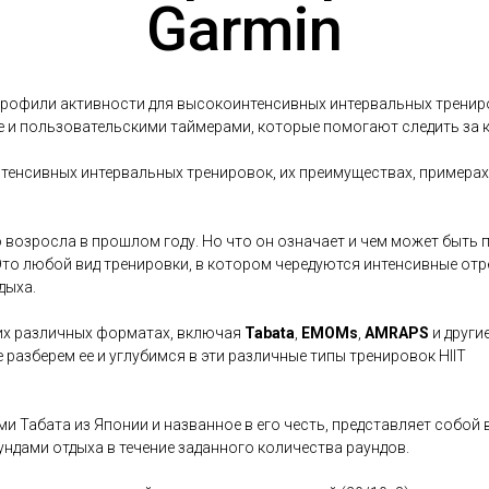
Garmin
рофили активности для высокоинтенсивных интервальных трениро
е и пользовательскими таймерами, которые помогают следить за к
тенсивных интервальных тренировок, их преимуществах, примера
 возросла в прошлом году. Но что он означает и чем может быть 
Это любой вид тренировки, в котором чередуются интенсивные от
дыха.
их различных форматах, включая
Tabata
,
EMOMs
,
AMRAPS
и други
разберем ее и углубимся в эти различные типы тренировок HIIT
ми Табата из Японии и названное в его честь, представляет собо
ундами отдыха в течение заданного количества раундов.