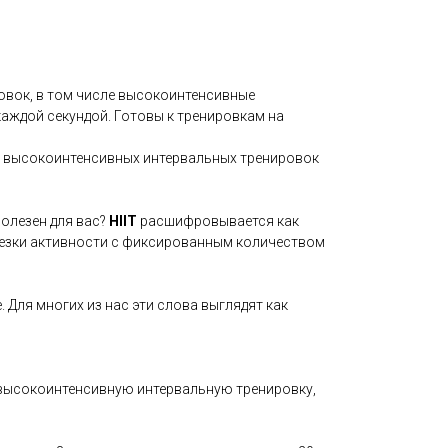
вок, в том числе высокоинтенсивные
аждой секундой. Готовы к тренировкам на
х высокоинтенсивных интервальных тренировок
полезен для вас?
HIIT
расшифровывается как
резки активности с фиксированным количеством
е. Для многих из нас эти слова выглядят как
й высокоинтенсивную интервальную тренировку,