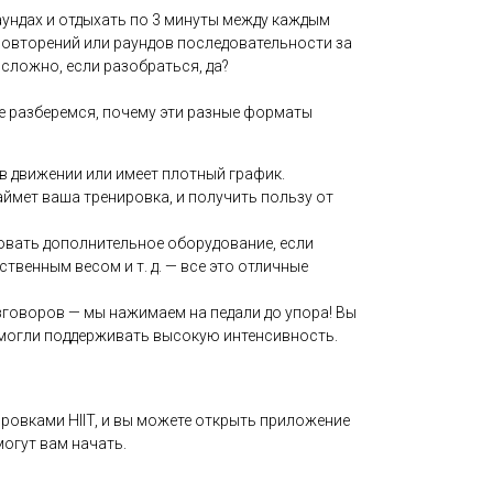
аундах и отдыхать по 3 минуты между каждым
повторений или раундов последовательности за
 сложно, если разобраться, да?
е разберемся, почему эти разные форматы
в движении или имеет плотный график.
ймет ваша тренировка, и получить пользу от
зовать дополнительное оборудование, если
ственным весом и т. д. — все это отличные
говоров — мы нажимаем на педали до упора! Вы
ы могли поддерживать высокую интенсивность.
овками HIIT, и вы можете открыть приложение
огут вам начать.