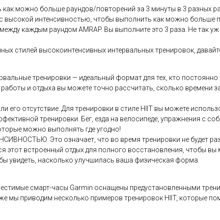
ь как можно больше раундов/повторений за 3 минуты в 3 разных р
ь с высокой интенсивностью, чтобы выполнить как можно больше 
 между каждым раундом AMRAP. Вы выполните это 3 раза. Не так уж
чных стилей высокоинтенсивных интервальных тренировок, давайт
вальные тренировки — идеальный формат для тех, кто постоянно 
аботы и отдыха вы можете точно рассчитать, сколько времени за
 его отсутствие. Для тренировки в стиле HIIT вы можете исполь
ффективной тренировки. Бег, езда на велосипеде, упражнения с соб
которые можно выполнять где угодно!
СИВНОСТЬЮ. Это означает, что во время тренировки не будет раз
тся этот встроенный отдых для полного восстановления, чтобы в
обы увидеть, насколько улучшилась ваша физическая форма.
естимые смарт-часы Garmin оснащены предустановленными тренир
же мы приводим несколько примеров тренировок HIIT, которые пом