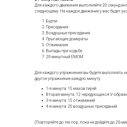
Для каждого движения выполняйте 20 секунд инте
следующему. На каждое движение у вас будет ухо
Бурпи
Приседания
Воздушные приседания
Прыгающие домкраты
Отжимания
Выпады при ходьбе
20-минутный EMOM:
Для каждого упражнения вы будете выполнять н
другое упражнение каждую минуту:
1-я минута: 15 махов гирей
Вторая минута: 12 чередующихся V-образ
3-я минута: 15 отжиманий
4-я минута: 20 воздушных приседаний
(Повторяйте до тех пор, пока не дойдёте до 20-м