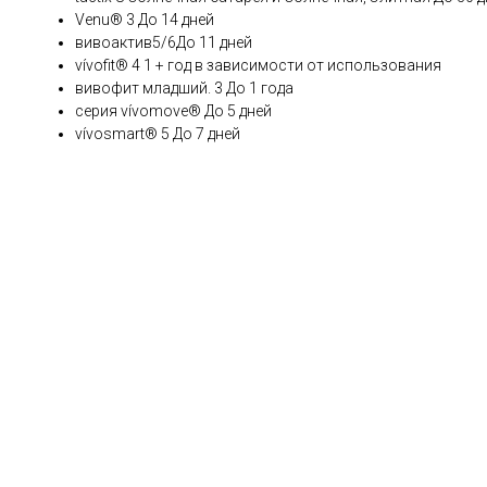
Venu® 3 До 14 дней
вивоактив5/6До 11 дней
vívofit® 4 1 + год в зависимости от использования
вивофит младший. 3 До 1 года
серия vívomove® До 5 дней
vívosmart® 5 До 7 дней