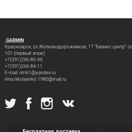
GARMIN
Красноярск, ул.Железнодорожников, 17 "Бизнес центр" о
101 (первый этаж)
+7(391)296-85-99
+7(391)266-84-11
E-mail: rim61
@yandex.ru
irina.nikolaenko.1980@mail.ru
Мы в социальных сетях
Специальные условия
Бесплатная доставка