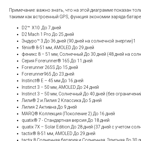
Примечание: важно знать, что на этой диаграмме показан то
такими как встроенный GPS, функция экономии заряда батареи и
D2™ X10 До 7 дней
D2 Mach 1 Pro До 25 дней
Эндуро™ 3 До 36 дней (90 дней на солнечной энергии)1
fēnix® 8-51 мм, AMOLED До 29 дней
феникс 8 – 51 мм, Солнечный До 30 дней (48 дней на сол
Серия Forerunner® 165 До 11 дней
Forerunner 265S До 15 дней
Forerunner965 До 23 дней
Instinct® E – 45 мм До 16 дней
Instinct 3 – 50 мм, AMOLED До 24 дней
Instinct 3 – 50 мм, Солнечный До 40 дней (без ограниче
Лили® 2 и Лилия 2 Классика До 5 дней
Лилия 2 Активна До 9 дней
MARQ® Коллекция (Поколение 2) До 16 дней
quatix® 7 - Стандартная версия До 18 дней
quatix 7X – Solar Edition До 28 дней (37 дней с учетом с
tactix® 8-51 мм, AMOLED До 29 дней
tactix 8 Солнечная батарея и Солнечная, Элитная До 30 