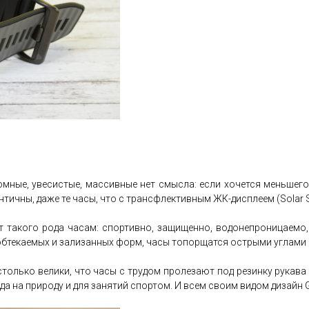
омные, увесистые, массивные нет смысла: если хочется меньшего 
тичны, даже те часы, что с трансфлективным ЖК-дисплеем (Solar S
ает такого рода часам: спортивно, защищенно, водонепроницаем
т обтекаемых и зализанных форм, часы топорщатся острыми углам
олько велики, что часы с трудом пролезают под резинку рукава 
ода на природу и для занятий спортом. И всем своим видом дизайн G