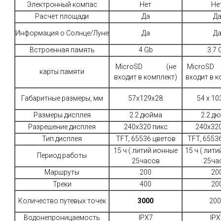
Электронный компас
Нет
Не
Расчет площади
Да
Д
Информация о Солнце/Луне
Да
Д
Встроенная память
4 Gb
3.7 
MicroSD (не
MicroS
карты памяти
входит в комплект)
входит в к
Габаритные размеры, мм
57x129x28
54 x 10
Размеры дисплея
2.2 дюйма
2.2 д
Разрешение дисплея
240x320 пикс
240x320
Тип дисплея
TFT, 65536 цветов
TFT, 6553
15 ч ( литий ионные
15 ч ( лит
Период работы
25часов
25ча
Маршруты
200
20
Треки
400
20
Количество путевых точек
3000
20
Водонепроницаемость
IPX7
IPX