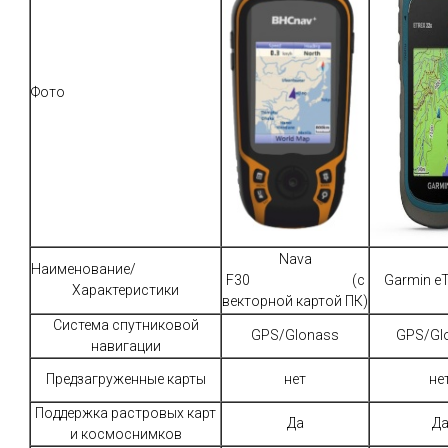
Фото
Nava
Наименование/
F30 (с
Garmin eT
Характеристики
векторной картой ПК)
Система спутниковой
GPS/Glonass
GPS/Gl
навигации
Предзагруженные карты
нет
не
Поддержка растровых карт
Да
Д
и космоснимков