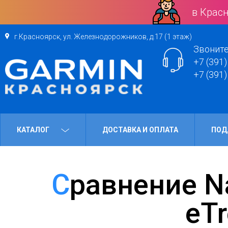
в Красн
г.Красноярск, ул. Железнодорожников, д.17 (1 этаж)
Звоните
+7 (391)
+7 (391)
КАТАЛОГ
ДОСТАВКА И ОПЛАТА
ПОД
Сравнение Nava F30 и Garmin
eTr