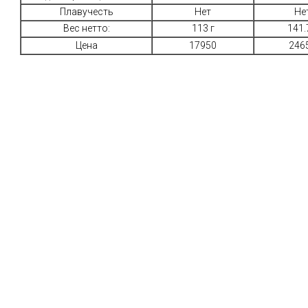
Плавучесть
Нет
Не
Вес нетто:
113 г
141.
Цена
17950
246